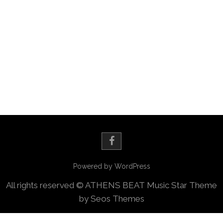
[SHOW SLIDESHOW]
◄
1
...
12
13
Powered by WordPress
All rights reserved © ATHENS BEAT
Music Star Theme
by Seos Themes