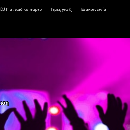
DJ Για παιδικο παρτυ
Τιμες για dj
Επικοινωνία
Φωτογρ
τιση